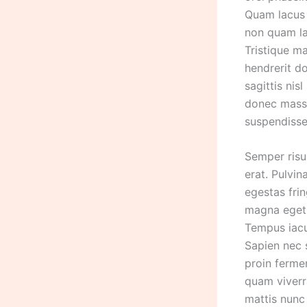
Quam lacus 
non quam la
Tristique ma
hendrerit do
sagittis nis
donec massa
suspendisse
Semper risus
erat. Pulvi
egestas frin
magna eget.
Tempus iacul
Sapien nec 
proin fermen
quam viverra
mattis nunc 