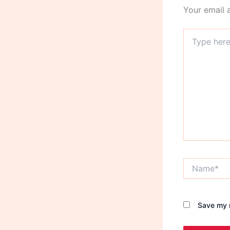
Your email 
Type
here..
Name*
Save my n