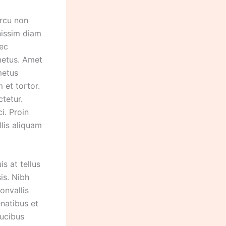
arcu non
nissim diam
nec
 metus. Amet
metus
 et tortor.
ctetur.
i. Proin
llis aliquam
s at tellus
is. Nibh
onvallis
enatibus et
aucibus