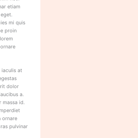
nar etiam
 eget.
cies mi quis
ae proin
 lorem
 ornare
iaculis at
 egestas
rit dolor
faucibus a.
r massa id.
imperdiet
n ornare
cras pulvinar