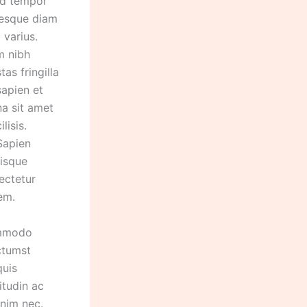
od tempor
ntesque diam
 varius.
m nibh
as fringilla
sapien et
na sit amet
lisis.
Sapien
risque
ectetur
em.
Commodo
ctumst
quis
itudin ac
enim nec.