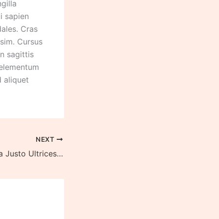
gilla
i sapien
dales. Cras
ssim. Cursus
n sagittis
d elementum
d aliquet
NEXT
Urnaneque Viverra Justo Ultrices Sapieneget