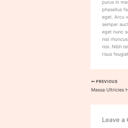
purus in ma
phasellus fa
eget. Arcu 
semper auct
eget nunc sc
nisl rhoncu
nisi. Nibh t
risus feugia
PREVIOUS
Leave a