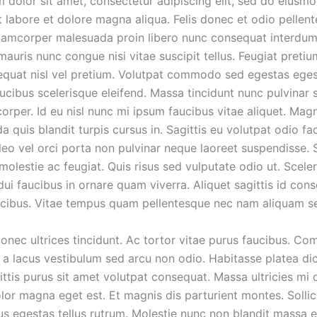
 dolor sit amet, consectetur adipiscing elit, sed do eiusm
ut labore et dolore magna aliqua. Felis donec et odio pelle
llamcorper malesuada proin libero nunc consequat interdum
uris nunc congue nisi vitae suscipit tellus. Feugiat pretiu
quat nisl vel pretium. Volutpat commodo sed egestas egest
ucibus scelerisque eleifend. Massa tincidunt nunc pulvinar 
corper. Id eu nisl nunc mi ipsum faucibus vitae aliquet. Mag
a quis blandit turpis cursus in. Sagittis eu volutpat odio faci
eo vel orci porta non pulvinar neque laoreet suspendisse. 
molestie ac feugiat. Quis risus sed vulputate odio ut. Scele
i faucibus in ornare quam viverra. Aliquet sagittis id cons
ucibus. Vitae tempus quam pellentesque nec nam aliquam s
donec ultrices tincidunt. Ac tortor vitae purus faucibus. 
 a lacus vestibulum sed arcu non odio. Habitasse platea di
ttis purus sit amet volutpat consequat. Massa ultricies mi 
lor magna eget est. Et magnis dis parturient montes. Sollic
lus egestas tellus rutrum. Molestie nunc non blandit massa 