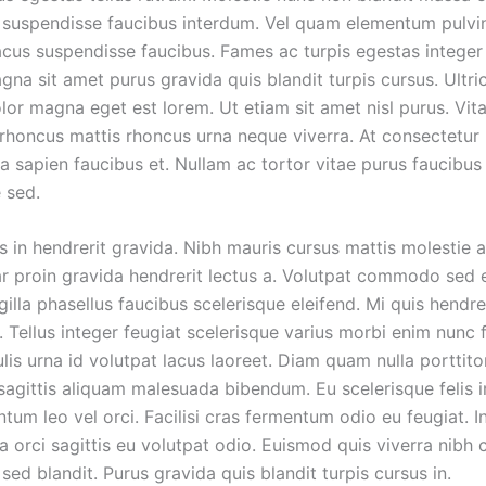
suspendisse faucibus interdum. Vel quam elementum pulvi
cus suspendisse faucibus. Fames ac turpis egestas integer
gna sit amet purus gravida quis blandit turpis cursus. Ultri
lor magna eget est lorem. Ut etiam sit amet nisl purus. Vit
l rhoncus mattis rhoncus urna neque viverra. At consectetur
 sapien faucibus et. Nullam ac tortor vitae purus faucibus
 sed.
 in hendrerit gravida. Nibh mauris cursus mattis molestie a 
nar proin gravida hendrerit lectus a. Volutpat commodo sed
gilla phasellus faucibus scelerisque eleifend. Mi quis hendre
 Tellus integer feugiat scelerisque varius morbi enim nunc 
is urna id volutpat lacus laoreet. Diam quam nulla porttito
sagittis aliquam malesuada bibendum. Eu scelerisque felis 
tum leo vel orci. Facilisi cras fermentum odio eu feugiat. I
 orci sagittis eu volutpat odio. Euismod quis viverra nibh 
sed blandit. Purus gravida quis blandit turpis cursus in.