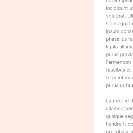
Lorem ipsum
incididunt 
volutpat. U
Consequat ma
ipsum conse
phasellus fa
ligula ullam
purus gravid
Fermentum l
faucibus et 
fermentum du
purus ut fa
Laoreet id 
ullamcorper
quisque sagi
hendrerit do
orci phasel