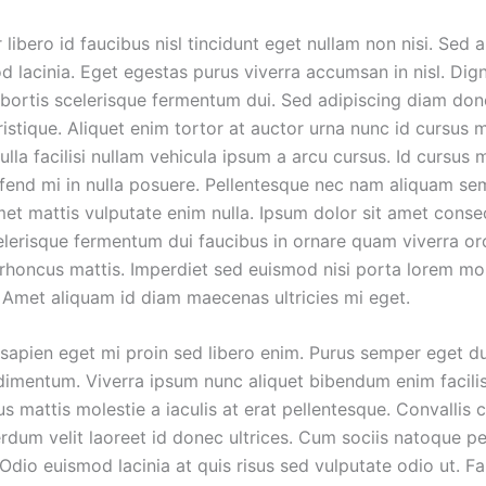
libero id faucibus nisl tincidunt eget nullam non nisi. Sed 
d lacinia. Eget egestas purus viverra accumsan in nisl. Dig
obortis scelerisque fermentum dui. Sed adipiscing diam do
ristique. Aliquet enim tortor at auctor urna nunc id cursus
la facilisi nullam vehicula ipsum a arcu cursus. Id cursus 
ifend mi in nulla posuere. Pellentesque nec nam aliquam sem
met mattis vulputate enim nulla. Ipsum dolor sit amet conse
elerisque fermentum dui faucibus in ornare quam viverra orc
l rhoncus mattis. Imperdiet sed euismod nisi porta lorem mo
. Amet aliquam id diam maecenas ultricies mi eget.
 sapien eget mi proin sed libero enim. Purus semper eget dui
dimentum. Viverra ipsum nunc aliquet bibendum enim facilis
s mattis molestie a iaculis at erat pellentesque. Convallis c
terdum velit laoreet id donec ultrices. Cum sociis natoque p
Odio euismod lacinia at quis risus sed vulputate odio ut. F