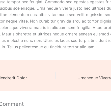
ssa tempor nec feugiat. Commodo sed egestas egestas frin
ucibus scelerisque. Urna neque viverra justo nec ultrices du
vitae elementum curabitur vitae nunc sed velit dignissim so
or neque vitae. Non curabitur gravida arcu ac tortor digni
elerisque viverra mauris in aliquam sem fringilla. Vitae proi
s. Mauris pharetra et ultrices neque ornare aenean euismo
ellus molestie nunc non. Ultricies lacus sed turpis tincidunt i
t in. Tellus pellentesque eu tincidunt tortor aliquam.
Massa Ultricies Hendrerit Dolor Magna
 Comment