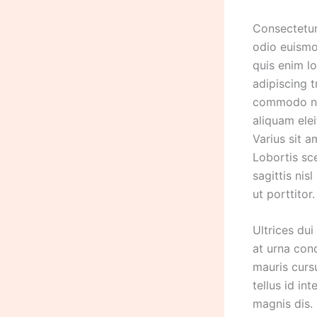
Consectetur 
odio euismo
quis enim l
adipiscing t
commodo nul
aliquam ele
Varius sit a
Lobortis sc
sagittis nis
ut porttitor
Ultrices dui
at urna con
mauris cursu
tellus id in
magnis dis. 